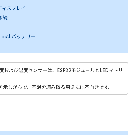
EDディスプレイ
i接続
 mAhバッテリー
いる温度および湿度センサーは、ESP32モジュールとLEDマトリ
を示しがちで、室温を読み取る用途には不向きです。