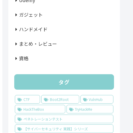
Udemy
ガジェット
ハンドメイド
まとめ・レビュー
資格
タグ
CTF
Boot2Root
VulnHub
HackTheBox
TryHackMe
ペネトレーションテスト
【サイバーセキュリティ 実践】シリーズ