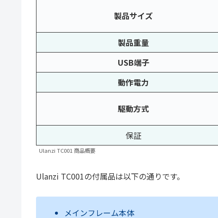
製品サイズ
製品重量
USB端子
動作電力
駆動方式
保証
Ulanzi TC001 商品概要
Ulanzi TC001の付属品は以下の通りです。
メインフレーム本体