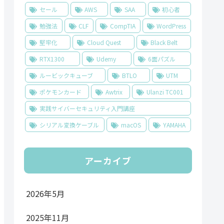
セール
AWS
SAA
初心者
勉強法
CLF
CompTIA
WordPress
堅牢化
Cloud Quest
Black Belt
RTX1300
Udemy
6面パズル
ルービックキューブ
BTLO
UTM
ポケモンカード
Awtrix
Ulanzi TC001
実践サイバーセキュリティ入門講座
シリアル変換ケーブル
macOS
YAMAHA
アーカイブ
2026年5月
2025年11月