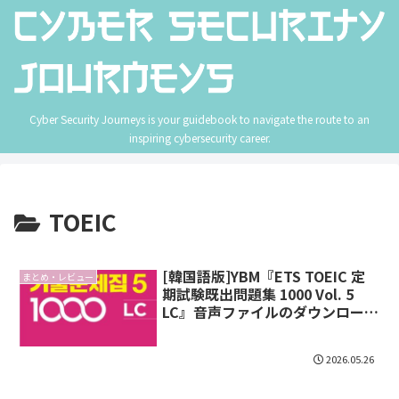
Cyber Security Journeys is your guidebook to navigate the route to an
inspiring cybersecurity career.
TOEIC
[韓国語版]YBM『ETS TOEIC 定
まとめ・レビュー
期試験既出問題集 1000 Vol. 5
LC』音声ファイルのダウンロード
方法
2026.05.26